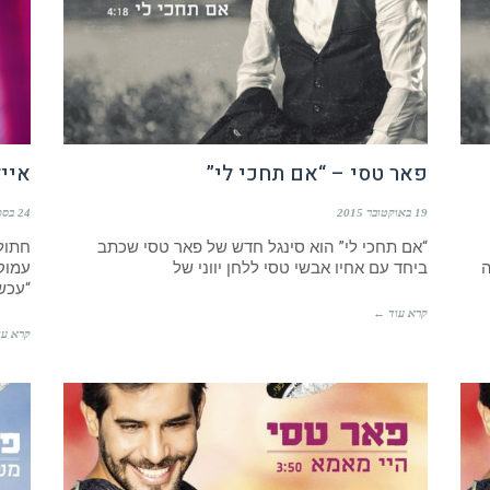
פאר טסי – “אם תחכי לי”
אייל
19 באוקטובר 2015
24 בספטמבר 2015
“אם תחכי לי” הוא סינגל חדש של פאר טסי שכתב
חתול 
הפקה
ביחד עם אחיו אבשי טסי ללחן יווני של
עמוקו
“עכשי
קרא עוד ←
קרא עו