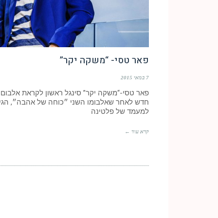
פאר טסי- “משקה יקר”
7 במאי 2015
פאר טסי-“משקה יקר” סינגל ראשון לקראת אלבום
חדש לאחר שאלבומו השני ״כוחה של אהבה״, הגי
למעמד של פלטינה
קרא עוד ←