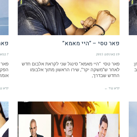
פאר טסי – “היי מאמא”
פאר
19 באוגוסט 2015
7 במאי 2015
:
פאר טסי “היי מאמא” סינגל שני לקראת אלבום חדש
פאר ט
ב
לאחר ש”משקה יקר”, שירו הראשון מתוך אלבומו
הפקה
החדש שבדרך,
אומר
קרא עוד ←
קרא עו