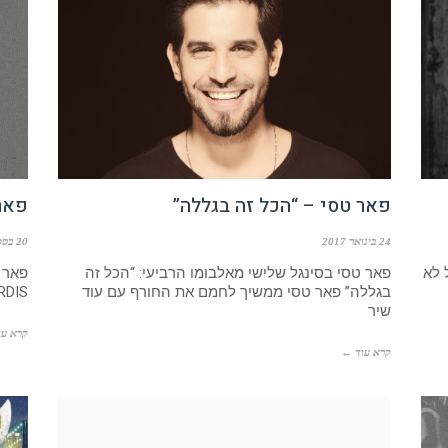
פאר טסי – “הכל זה בגללה”
פאר 
24 בינואר 2017
20 בספטמבר 2016
 לא
פאר טסי בסינגל שלישי מאלבומו הרביעי: “הכל זה
פאר ט
בגללה” פאר טסי ממשיך לחמם את החורף עם עוד
TONIS VARDIS
שיר
קרא עו
קרא עוד ←