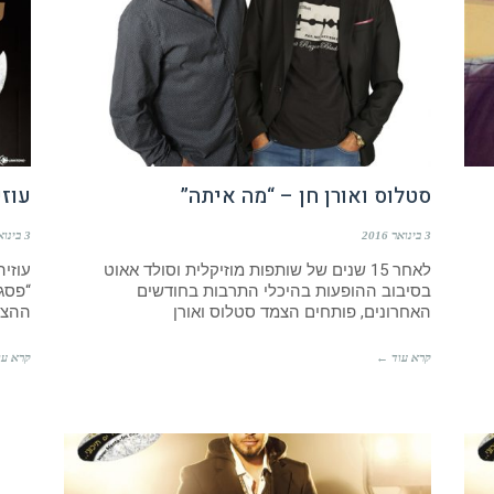
סטלוס ואורן חן – “מה איתה”
עוזי
3 בינואר 2016
3 בינואר 2016
לאחר 15 שנים של שותפות מוזיקלית וסולד אאוט
עוזי
בסיבוב ההופעות בהיכלי התרבות בחודשים
“פסגו
האחרונים, פותחים הצמד סטלוס ואורן
ההצל
קרא עוד ←
קרא עו