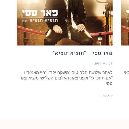
פאר טסי – “תוציא תוציא”
3 בינואר 2016
אי
לאחר שלושת הלהיטים “משקה יקר”, “היי מאמא” ו
“אם תחכי לי” ולפני צאת האלבום השלישי מוציא פאר
טסי
קרא עוד ←