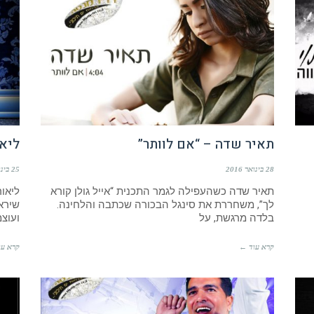
תאיר שדה – “אם לוותר”
ליאו
28 בינואר 2016
25 בינואר 2016
תאיר שדה כשהעפילה לגמר התכנית “אייל גולן קורא
ליאו
לך”, משחררת את סינגל הבכורה שכתבה והלחינה.
שיראה
בלדה מרגשת, על
ועוצ
קרא עוד ←
קרא עו