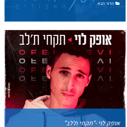
את כול הבאים אחריו זה
הדור הבא
רדיו
.
אופק לוי -“תקחי ת’לב”