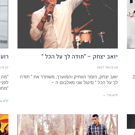
יואב יצחק – “תודה לך על הכל “
רועי
24 בינואר 2017
22 בינואר 2017
את שנת 2016
יואב יצחק, הזמר הוותיק והמוערך, משחרר את “ תודה
“מה י
לך על הכל ” סינגל שני מאלבום ה –
לפני
“מחו
קרא עוד ←
קרא עו