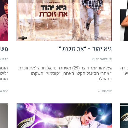
גיא יהוד – “את זוכרת “
משה 
18 בינואר 2017
17 בינואר 2017
ל בכורה
גיא יהוד זמר ויוצר (29) משחרר סינגל חדש “את זוכרת
הזמר
ע
” אחרי הסינגל הקיצי האחרון “קוסמוי” והשקתו
“לילו
בתאילנד
הזמר
קרא עוד ←
קרא עו