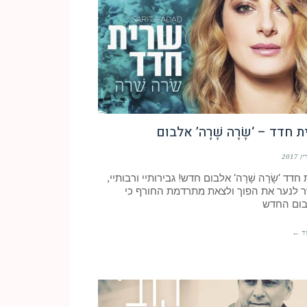
 חדד – ‘שָׂרָה שָׁרָה’ אלבום
חדד ‘שָׂרָה שָׁרָה‘ אלבום חדש! גבירותיי ורבותיי,
 לנער את הפוך ולצאת מתרדמת החורף כי
ום החדש
ד ←