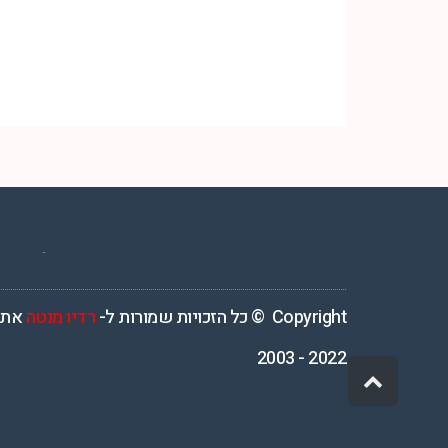
רדיו מנטה – רדיו מזרחית ים תיכוני המואזנת והמובילה בישראל המשדרת 4
Copyright © כל הזכויות שמורות ל-
רדיו מנטה
אתר
2022 - 2003
גלילה
לראש
העמוד