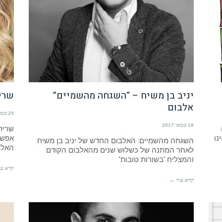
יניב בן משיח – “השגחה מהשמיים”
שרית
אלבום
29 במרץ 2017
18 במאי 2017
שרית 
נו
אפשר
השגחה מהשמיים: האלבום החדש של יניב בן משיח
האלב
לאחר המתנה של כשלוש שנים מהאלבום הקודם
והמצליח ‘בשורות טובות’
קרא עו
קרא עוד ←