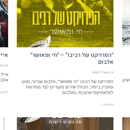
“הפרויקט של רביבו” – “חי ומאושר”
אייל
אלבום
10 באפריל 2016
10 באפריל 2016
אייל 
שיק
אלבו
הפרויקט של רביבו “חי ומאושר“, אלבום שביעי, מגוון
ומעניין ביותר, הכולל שירים מקוריים לצד מחרוזות
לקלאסיקות אהובות. באלבום
קרא עו
קרא עוד ←