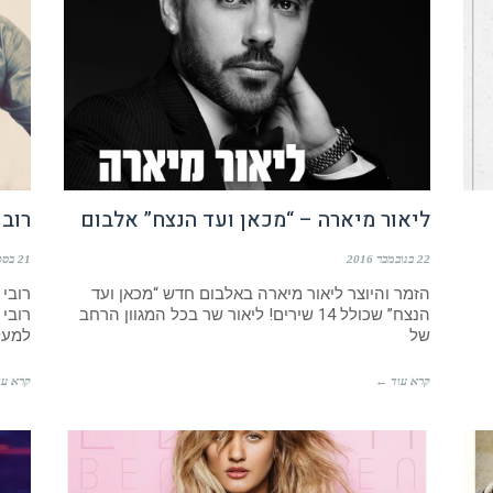
ליאור מיארה – “מכאן ועד הנצח” אלבום
רובי
22 בנובמבר 2016
21 בספטמבר 2016
הזמר והיוצר ליאור מיארה באלבום חדש “מכאן ועד
רובי
הנצח” שכולל 14 שירים! ליאור שר בכל המגוון הרחב
רובי 
של
למעלה מ
קרא עוד ←
קרא עו