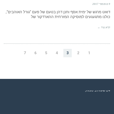
9 בנובמבר 2017
דואט מרגש של ימית אסף וחנן דהן בטעם של פעם “גורל האוהבים“,
כולנו מתגעגעים למוסיקה המזרחית ההארדקור של
קרא עוד ←
7
6
5
4
3
2
1
רדיו מנטה – רדיו מזרחית ים תיכוני המואזנת והמובילה בישראל המשדרת
24 שעות ביממה,