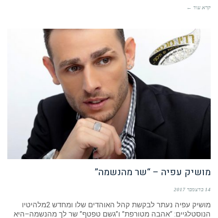
קרא עוד ←
מושיק עפיה – “שר מהנשמה”
14 בדצמבר 2017
מושיק עפיה נעתר לבקשת קהל האוהדים שלו ומחדש 2מלהיטיו
הנוסטלגיים: “אהבה מטורפת” ו”גשם טפטף” שר לך מהנשמה–היא