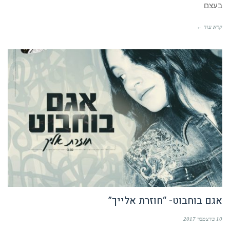
בעצם
קרא עוד ←
אגם בוחבוט- “חוזרת אלייך”
10 בדצמבר 2017