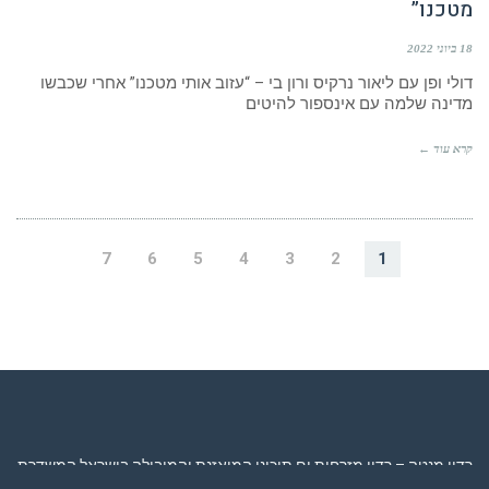
מטכנו”
18 ביוני 2022
דולי ופן עם ליאור נרקיס ורון בי – “עזוב אותי מטכנו” אחרי שכבשו
מדינה שלמה עם אינספור להיטים
קרא עוד ←
7
6
5
4
3
2
1
רדיו מנטה – רדיו מזרחית ים תיכוני המואזנת והמובילה בישראל המשדרת
24 שעות ביממה,