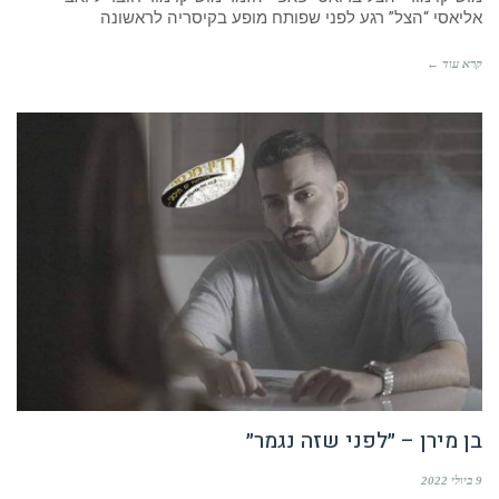
אליאסי “הצל” רגע לפני שפותח מופע בקיסריה לראשונה
קרא עוד ←
בן מירן – ״לפני שזה נגמר״
9 ביולי 2022