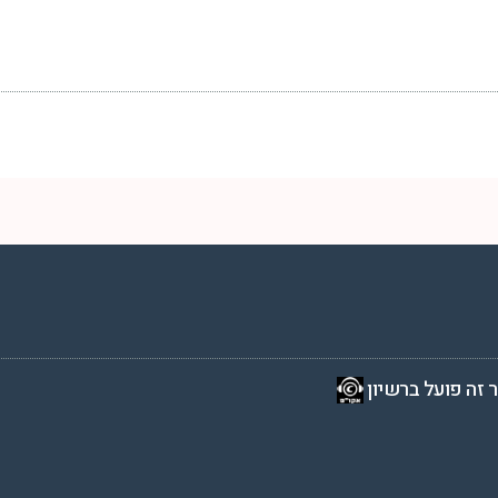
2 שעות ביממה,
 זה פועל ברשיון