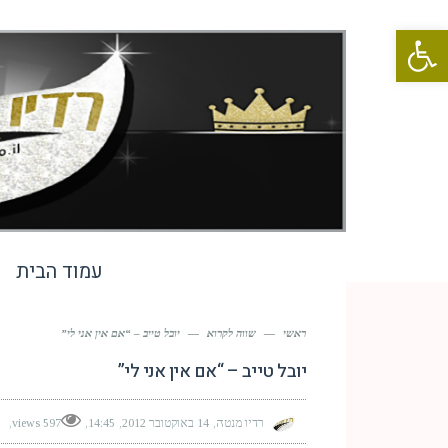
פתח סרגל נגישות
עמוד הבית
ראשי
—
שווה לקרוא
—
יובל טייב – “אם אין אני לי”
יובל טייב – “אם אין אני לי”
רדיו מנטה
14 באוקטובר 2012
14:45
597 views