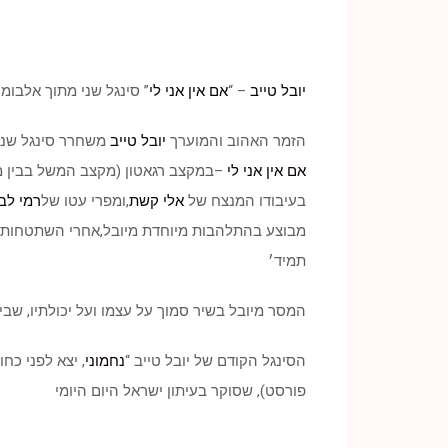
יובל טייב
– “
אם אין אני לי
” סינגל שני מתוך אלבומו ה
הזמר האהוב והמוערך
יובל טייב
משחרר סינגל שני מ
אם אין אני לי
–במקצב רגאטון (מקצב המשל בבין מו
בעיבודו המנצח של
אלי קשת
,ומפרי עטו של
רמי לב
מבוצע בהתלהבות מיוחדת מיובל,אחרי השתטחות ב
תמיד׳
המסר מיובל בשיר סמוך על עצמו ועל יכולתיו, שב
הסינגל הקודם של יובל טייב “
נחמוני
, יצא לפני כח
פורסט), שסוקר בעיתון ישראל היום היומי