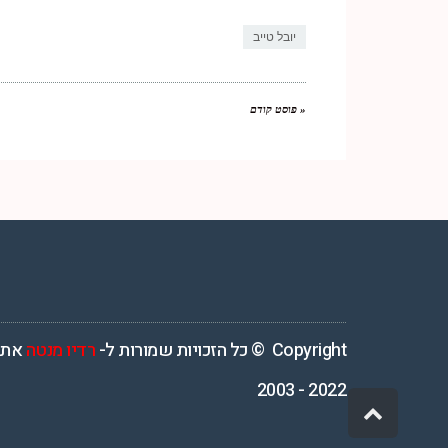
Link
יובל טייב
« פוסט קודם
רדיו מנטה – רדיו מזרחית ים תיכוני המואזנת והמובילה בישראל המשדרת 4
Copyright © כל הזכויות שמורות ל-
רדיו מנטה
אתר
2022 - 2003
גלילה
לראש