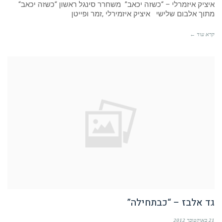
איציק איזמרלי – “כשזה יכאב” משחרר סינגל ראשון “כשזה יכאב“
מתוך אלבום שלישי איציק איזמירלי ,זמר ופייטן
קרא עוד ←
גד אלבז – “כבתחילה”
21 באוקטובר 2012