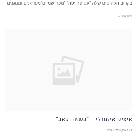
בקרוב הלהיטים שלה “עטיפה יפה”ו”מכח שמיים”מפורגנים ומנוגנים
קרא עוד ←
איציק איזמרלי – “כשזה יכאב”
21 באוקטובר 2012