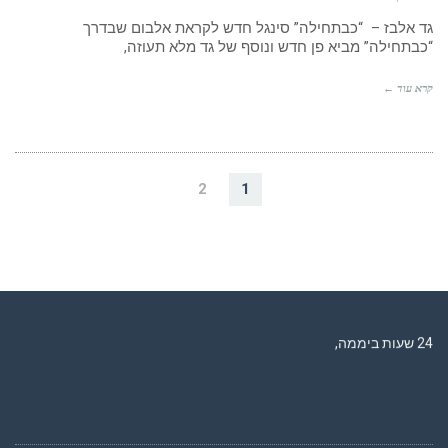
גד אלבז – “כבתחילה” סינגל חדש לקראת אלבום שבדרך
“כבתחילה” מביא פן חדש ונוסף של גד מלא תעוזה,
קרא עוד ←
2
1
רדיו מנטה – רדיו מזרחית ים תיכוני המואזנת והמובילה בישראל המשדרת
24 שעות ביממה,