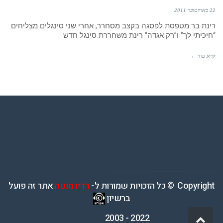
22 באוקטובר 2011
רינת בר מטפסת לפסגה בקצב מסחרר, אחרי שני סינגלים מצליחים
“חיכיתי לך” ו”רק אגדה” רינת משחררת סינגל חדש
קרא עוד ←
רדיו מנטה – רדיו מזרחית ים תיכוני המואזנת והמובילה בישראל המשדרת
24 שעות ביממה,
Copyright © כל הזכויות שמורות ל-
רדיו מנטה
אתר זה פועל
ברשיון
2022 - 2003
גלילה