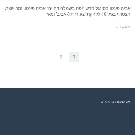
אביה פינטו בסינגל חדש “יפה בשמלה דהויה” אביה פינטו, זמר ויוצר,
הצטרף בגיל 16 ללהקת ‘צעירי תל-אביב’ ומאז
קרא עוד ←
2
1
רדיו מנטה – רדיו מזרחית ים תיכוני המואזנת והמובילה בישראל המשדרת
24 שעות ביממה,