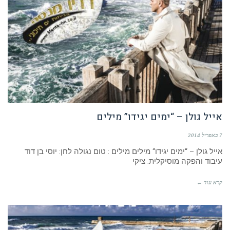
אייל גולן – “ימים יגידו” מילים
7 באפריל 2014
אייל גולן – “ימים יגידו“ מילים מילים : טום נגולה לחן: יוסי בן דוד
עיבוד והפקה מוסיקלית: ציקי
קרא עוד ←