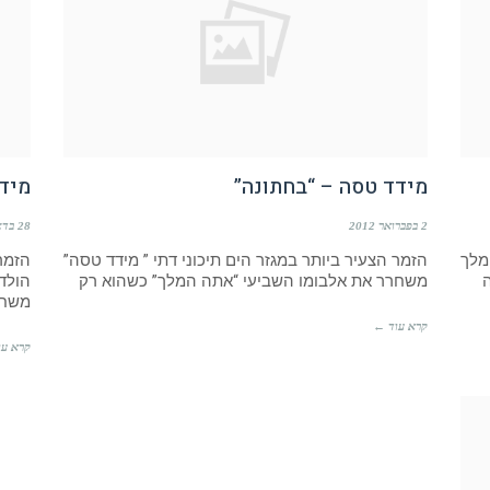
מידד טסה – “בחתונה”
מידד
2 בפברואר 2012
28 בדצמבר 2011
מלך
הזמר הצעיר ביותר במגזר הים תיכוני דתי ” מידד טסה”
הזמר
משחרר את אלבומו השביעי “אתה המלך” כשהוא רק
משח
קרא עוד ←
קרא עו