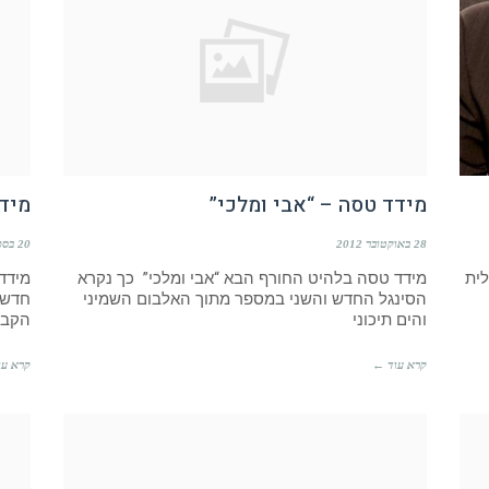
מידד טסה – “אבי ומלכי”
מיד
28 באוקטובר 2012
20 בספטמבר 2012
לית
מידד טסה בלהיט החורף הבא “אבי ומלכי” כך נקרא
מידד
הסינגל החדש והשני במספר מתוך האלבום השמיני
חדש 
והים תיכוני
הקבל
קרא עוד ←
קרא עו