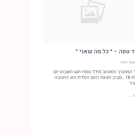
 טסה – ״ כל מה שאני ״
 המוערך והאהוב מידד טסה חגג השבוע יום
הולדת 18 , סביב חגיגת היום הולדת וחג החנוכה
רר
ד ←