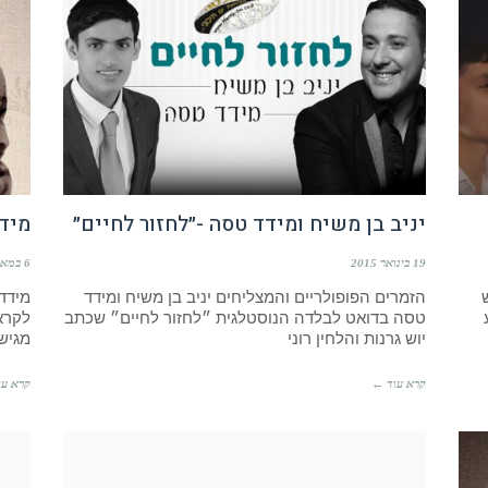
יניב בן משיח ומידד טסה -״לחזור לחיים״
מיד
19 בינואר 2015
6 במאי 2013
הזמרים הפופולריים והמצליחים יניב בן משיח ומידד
מידד
טסה בדואט לבלדה הנוסטלגית ״לחזור לחיים״ שכתב
לקרא
יוש גרנות והלחין רוני
מגיש 
קרא עוד ←
קרא עו