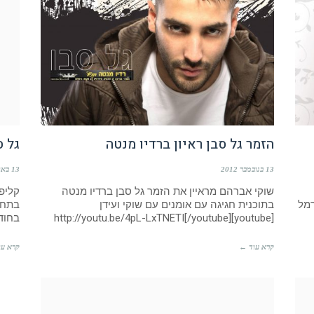
הזמר גל סבן ראיון ברדיו מנטה
גל ס
13 בנובמבר 2012
13 באוגוסט 2012
שוקי אברהם מראיין את הזמר גל סבן ברדיו מנטה
קליפ
רמל
בתוכנית חגיגה עם אומנים עם שוקי ועידן
[youtube]http://youtu.be/4pL-LxTNETI[/youtube]
בחוד
קרא עוד ←
קרא עו