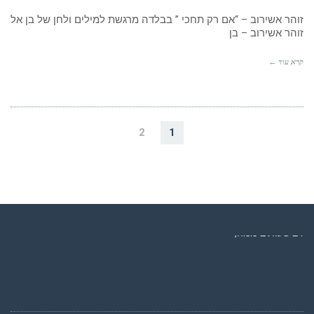
זוהר אשירוב – “אם רק תחכי ” בבלדה מרגשת למילים ולחן של בן אל
זוהר אשירוב – בן
קרא עוד ←
2
1
רדיו מנטה – רדיו מזרחית ים תיכוני המואזנת והמובילה בישראל המשדרת
24 שעות ביממה,