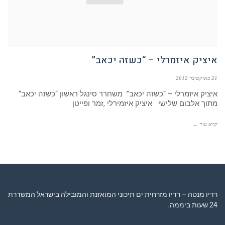
איציק איזמרלי – “כשזה יכאב”
21 באוקטובר 2012
איציק איזמרלי – “כשזה יכאב” משחרר סינגל ראשון “כשזה יכאב“
מתוך אלבום שלישי איציק איזמירלי ,זמר ופייטן
קרא עוד ←
רדיו מנטה – רדיו מזרחית ים תיכוני המואזנת והמובילה בישראל המשדרת
24 שעות ביממה,