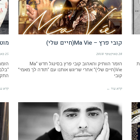
קובי פרץ – Ma Vie(חיים שלי)
מוט
28 באוקטובר 2018
25 באוקטובר 2018
ת
הזמר הוותיק והאהוב קובי פרץ בסינגל חדש “Ma
הזמר
Vie(חיים שלי)” אחרי שריגש אותנו עם “תודה לך מאמי”
“בלב
קובי
התקש
קרא עוד ←
קרא עו