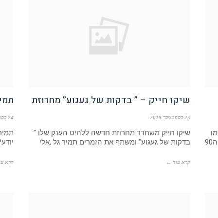
שיקו חייק – ” בדקות של געגוע” מחרוזת
תמיר
25 בספטמבר 2019
24 בספטמבר 2019
מו
שיקו חייק משחרר מחרוזת חדשה ללהיט הענק שלו ”
תמיר 
פעם“עם 21 רצועות ומחזיר אותנו לחוויה של שנות ה90
בדקות של געגוע” ומשתף את הזמרים תמיר גל ,אלי
יודע?
קרא עוד ←
קרא עו