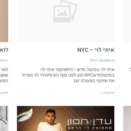
איתי לוי – NYC
לואי
24 בספטמבר 2019
1 בנובמבר 2018
איתי לוי בסינגל חדש –NYCהזמר איתי לוי
לואי
בסינגלחדשNYC רגע לפני סוף הקיץ!!איתי לוי מגדיל
ששמע
את שיתוף הפעולה עם
המזרח
קרא עוד ←
קרא עו