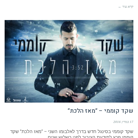
קרא עוד ←
שקד קוממי – “מאז הלכת”
17 במרץ 2016
שקד קוממי בסינגל חדש בדרך לאלבומו השני – “מאז הלכת” שקד
קוממי פרץ לתודעת הציבור לפני כשלוש שנים