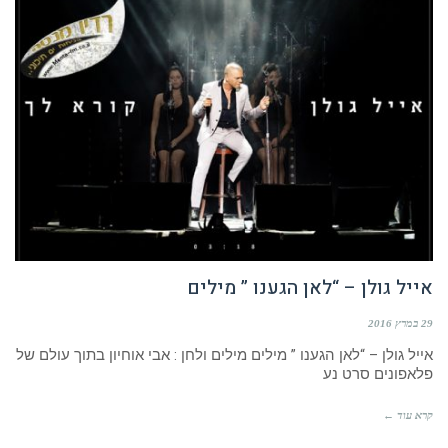
אייל גולן – “לאן הגענו ” מילים
29 במרץ 2016
אייל גולן – “לאן הגענו ” מילים מילים ולחן : אבי אוחיון בתוך עולם של
פלאפונים סרט נע
קרא עוד ←