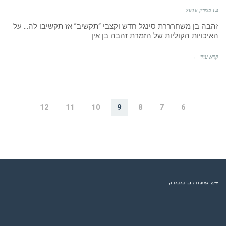
14 במרץ 2016
זהבה בן משחרררת סינגל חדש וקצבי “תקשיב” אז תקשיבו לה… על
האיכויות הקוליות של הזמרת זהבה בן אין
קרא עוד ←
12
11
10
9
8
7
6
רדיו מנטה – רדיו מזרחית ים תיכוני המואזנת והמובילה בישראל המשדרת
24 שעות ביממה,