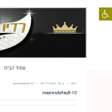
פתח סרגל נגישות
עמוד הבית
ראשי
—
בן אל - מבזבזת לי תלב
—
maxresdefault-10
maxresdefault-10