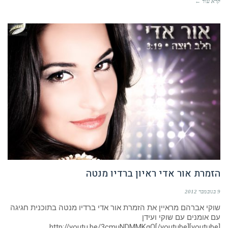
קרא עוד ←
הזמרת אור אדי ראיון ברדיו מנטה
9 בנובמבר 2012
שוקי אברהם מראיין את הזמרת אור אדי ברדיו מנטה בתוכנית חגיגה
עם אומנים עם שוקי ועידן
[youtube]http://youtu.be/3cmuNDMMKgQ[/youtube]