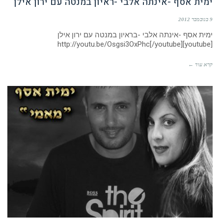
ימית אסף -אינתה אלבי -ראיון במנטה עם ירון אילן
9 בנובמבר 2012
ימית אסף -אינתה אלבי -בראיון במנטה עם ירון אילן
[youtube]http://youtu.be/Osgsi3OxPhc[/youtube]
קרא עוד ←