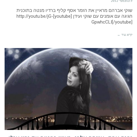
9 בנובמבר 2012
שוקי אברהם מראיין את הזמר אסף קליף ברדיו מנטה בתוכנית
חגיגה עם אומנים עם שוקי ועידן [youtube]http://youtu.be/jG-
GpwhcCLI[/youtube]
קרא עוד ←