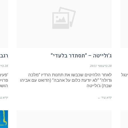
ג’ולייטה – “תסתדר בלעדי”
רגב 
28 בדצמבר 2011
28 בדצמבר 2011
 במות סינגל
לאחר הלהיטים שכבשו את תחנות הרדיו “מלכה
‘פעי
גדולה” “לא יודעת כלום על אהבה” (הדואט עם אביהו
שבת) ג’ולייטה
הושפ
קרא עוד ←
קרא עו