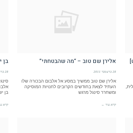
]
אלירן שם טוב – “מה שהבטחתי”
בן י
28 בדצמבר 2011
28 בדצמבר 2011
אלירן שם טוב ממשיך במסע אל אלבום הבכורה שלו
סינג
לית,
העתיד לצאת בחודשים הקרובים לחנויות המוסיקה
אלבומ
ומשחרר סינגל מרגש
בן יש
קרא עוד ←
קרא עו