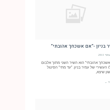
 בניון -“אם אשכחך אהובתי”
אשכחך אהובתי” הוא השיר השני מתוך אלבום
 העשירי של עמיר בניון. “עד מתי” הסינגל
ון שיצא,
ד ←