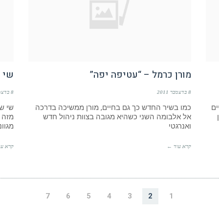
מורן כרמל – “עטיפה יפה”
שי ש
8 בדצמבר 2011
8 בדצמבר 2011
ים
כמו בשיר החדש כך גם בחיים, מורן ממשיכה בדרכה
אל אלבומה השני כשהיא מגובה בצוות ניהול חדש
מזה ש
ואנרגטי
מגוונ
קרא עוד ←
קרא עו
7
6
5
4
3
2
1