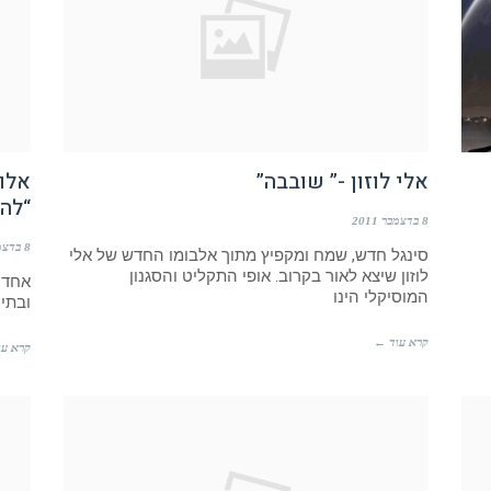
אלי לוזון -” שובבה”
אלון
“להי
8 בדצמבר 2011
8 בדצמבר 2011
סינגל חדש, שמח ומקפיץ מתוך אלבומו החדש של אלי
לוזון שיצא לאור בקרוב. אופי התקליט והסגנון
אחד ר
המוסיקלי הינו
ובתים
קרא עוד ←
קרא עו