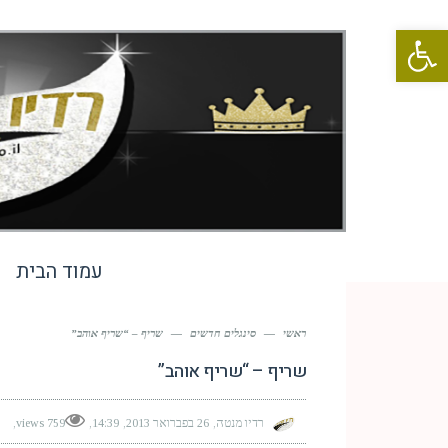
פתח סרגל נגישות
עמוד הבית
ראשי
—
סינגלים חדשים
—
שריף – “שריף אוהב”
שריף – “שריף אוהב”
רדיו מנטה
26 בפברואר 2013
14:39
759 views