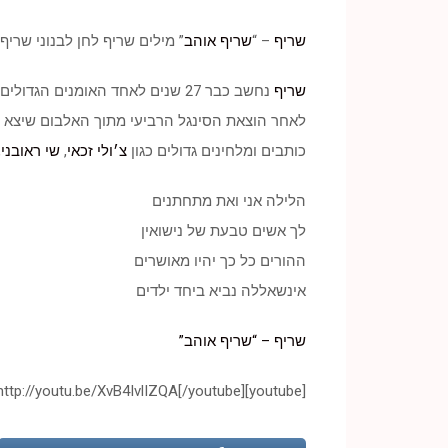
שריף
– “
שריף אוהב
” מילים שריף לחן לבנוני שריף נחשב כבר 27 שנים לאחד האומנים 
שריף
נחשב כבר 27 שנים לאחד האומנים הגדולים בזמר הים תיכוני
לאחר הוצאת הסינגל הרביעי מתוך האלבום שיצא
כותבים ומלחינים גדולים כגון
צ׳ולי זכאי
,
שי ראובני
,
הלילה אני ואת מתחתנים
לך אשים טבעת של נישואין
ההורים כל כך יהיו מאושרים
אינשאללה נביא ביחד ילדים
שריף – “שריף אוהב”
[youtube]http://youtu.be/XvB4IvlIZQA[/youtube]