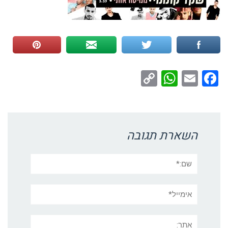
WhatsApp
Copy
Facebook
Email
Link
השארת תגובה
שם:*
אימייל*
אתר: