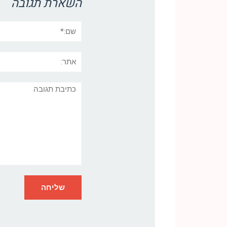
השארת תגובה
שם:*
אתר:
תגובה