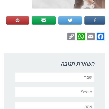
WhatsApp
Copy
Facebook
Email
Link
השארת תגובה
שם:*
אימייל*
אתר: