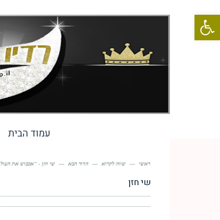
פתח סרגל נגישות
עמוד הבית
ראשי
—
שווה לקרוא
—
הדור הבא
—
שי חזן - "אכבוש את העול
שי חזן