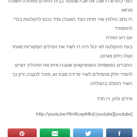
לפני כחודש רז שכל את אביו שנפטר בבית החולים ממחלה חשוכת
מרפא
רז כתב והלחין שיר תחת כובד האובדן ומיד נכנס להקלטות בכדי
להתמודד
עם רוע הגזרה
בעת ההקלטה לא יכול היה רז לשיר את המילים המקוריות מאחר
וקולו ניתק מגרונו,
החברים המשפחה והמוסיקאים שעברו איתו את התהליך הציעו
להמיר חלק מהמילים לשיר פרידה מבת זוג, מזכר לנקבה, ורק כך
השיר הוקלט בהצלחה,
מילים ולחן: רז חדד
[youtube]http://youtu.be/t9mRcejxh8o[/youtube]