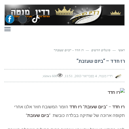
תפר
ראשי
—
סינגלים חדשים
—
רז חדד – “ביום שעזבת”
רז חדד – “ביום שעזבת”
רדיו מנטה
4 בפברואר 2013
11:51
600 views
רז חדד
– “
ביום שעזבת
”
רז חדד
הזמר המשובח חוזר אלנו אחרי
תקופה ארוכה של שתיקה בבלדה כובשת “
ביום שעזבת
”