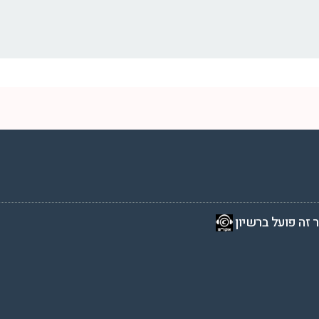
2 שעות ביממה,
 זה פועל ברשיון