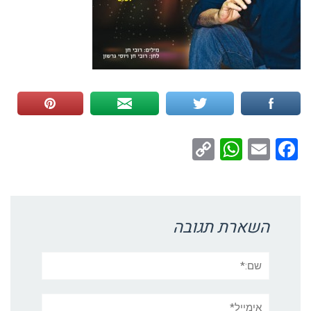
WhatsApp
Copy
Facebook
Email
Link
השארת תגובה
שם:*
אימייל*