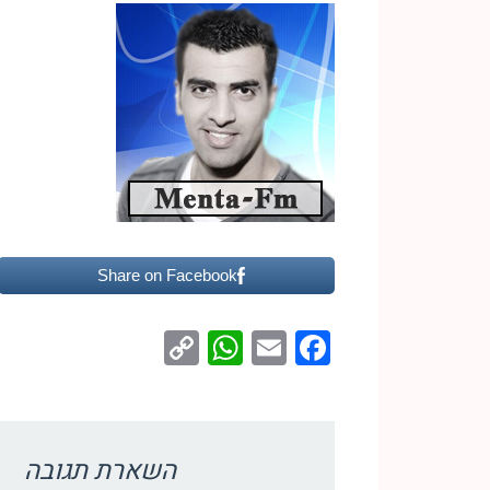
Share on Facebook
WhatsApp
Copy
Facebook
Email
Link
השארת תגובה