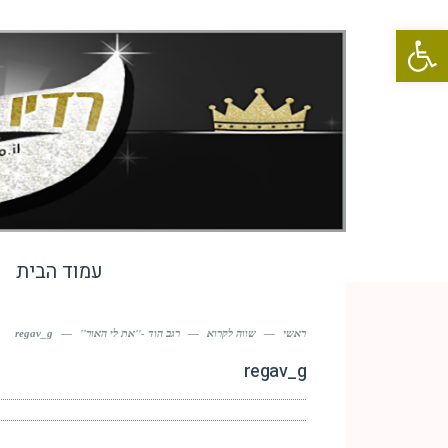
פתח סרגל נגישות
עמוד הבית
ראשי
—
שווה לקרוא
—
רגב הוד -''את לי האור''
—
regav_g
regav_g