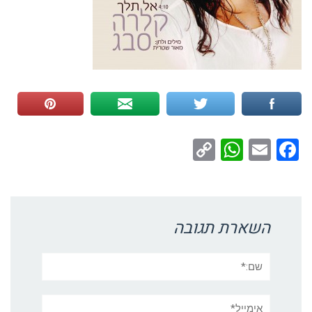
WhatsApp
Copy
Facebook
Email
Link
השארת תגובה
שם:*
אימייל*