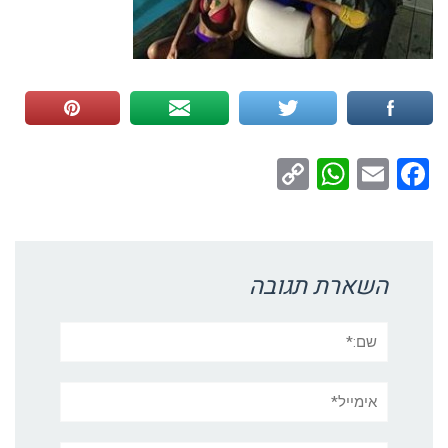
WhatsApp
Copy
Facebook
Email
Link
השארת תגובה
שם:*
אימייל*
אתר: