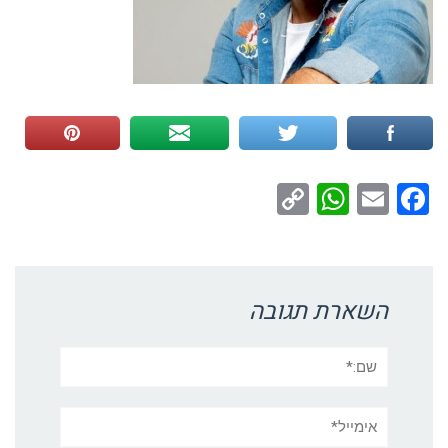
WhatsApp
Copy
Facebook
Email
Link
השארת תגובה
שם:*
אימייל*