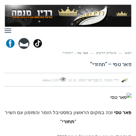
תפר
ראשי
—
סינגלים חדשים
—
פאר טסי – “תחזרי”
פאר טסי – “תחזרי”
רדיו מנטה
5 בפברואר 2013
11:11
1,017 views
פאר טסי
זכה במקום הראשון בפסטיבל הזמר והפזמון עם השיר
“
תחזרי
“