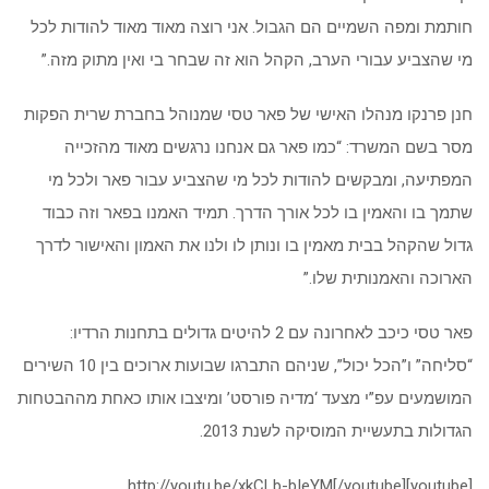
חותמת ומפה השמיים הם הגבול. אני רוצה מאוד מאוד להודות לכל
מי שהצביע עבורי הערב, הקהל הוא זה שבחר בי ואין מתוק מזה.”
חנן פרנקו מנהלו האישי של פאר טסי שמנוהל בחברת שרית הפקות
מסר בשם המשרד: “כמו פאר גם אנחנו נרגשים מאוד מהזכייה
המפתיעה, ומבקשים להודות לכל מי שהצביע עבור פאר ולכל מי
שתמך בו והאמין בו לכל אורך הדרך. תמיד האמנו בפאר וזה כבוד
גדול שהקהל בבית מאמין בו ונותן לו ולנו את האמון והאישור לדרך
הארוכה והאמנותית שלו.”
פאר טסי כיכב לאחרונה עם 2 להיטים גדולים בתחנות הרדיו:
“סליחה” ו”הכל יכול”, שניהם התברגו שבועות ארוכים בין 10 השירים
המושמעים עפ”י מצעד ‘מדיה פורסט’ ומיצבו אותו כאחת מההבטחות
הגדולות בתעשיית המוסיקה לשנת 2013.
[youtube]http://youtu.be/xkCLb-bIeYM[/youtube]