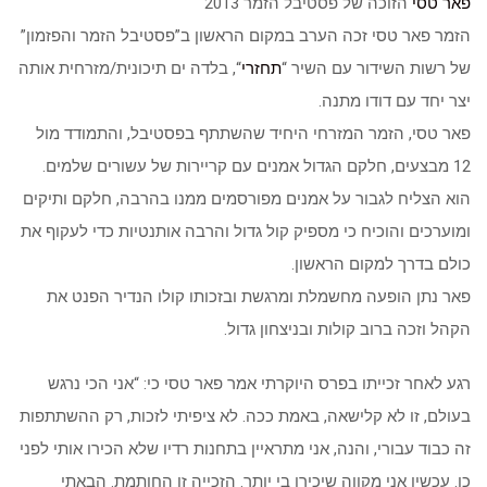
פאר טסי
הזוכה של פסטיבל הזמר 2013
הזמר פאר טסי זכה הערב במקום הראשון ב”פסטיבל הזמר והפזמון”
של רשות השידור עם השיר “
תחזרי
“, בלדה ים תיכונית/מזרחית אותה
יצר יחד עם דודו מתנה.
פאר טסי, הזמר המזרחי היחיד שהשתתף בפסטיבל, והתמודד מול
12 מבצעים, חלקם הגדול אמנים עם קריירות של עשורים שלמים.
הוא הצליח לגבור על אמנים מפורסמים ממנו בהרבה, חלקם ותיקים
ומוערכים והוכיח כי מספיק קול גדול והרבה אותנטיות כדי לעקוף את
כולם בדרך למקום הראשון.
פאר נתן הופעה מחשמלת ומרגשת ובזכותו קולו הנדיר הפנט את
הקהל וזכה ברוב קולות ובניצחון גדול.
רגע לאחר זכייתו בפרס היוקרתי אמר פאר טסי כי: “אני הכי נרגש
בעולם, זו לא קלישאה, באמת ככה. לא ציפיתי לזכות, רק ההשתתפות
זה כבוד עבורי, והנה, אני מתראיין בתחנות רדיו שלא הכירו אותי לפני
כן. עכשיו אני מקווה שיכירו בי יותר. הזכייה זו החותמת. הבאתי