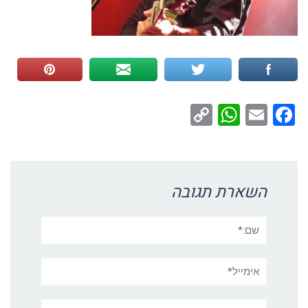
WhatsApp
Copy
Facebook
Email
Link
השארת תגובה
שם:*
אימייל*
אתר: