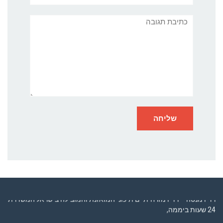
תגובה
רדיו מנטה – רדיו מזרחית ים תיכוני המואזנת והמובילה בישראל המשדרת
24 שעות ביממה,