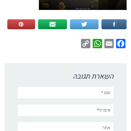
WhatsApp
Copy
Facebook
Email
Link
השארת תגובה
שם:*
אימייל*
אתר: