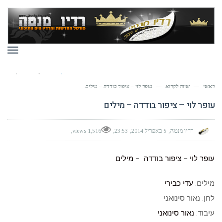
תפר
ראשי
—
שווה לקרוא
—
עופר לוי – ציפור בודדה – מילים
עופר לוי – ציפור בודדה – מילים
רדיו מנטה
5 באפריל 2014
23:53
1,516 views
עופר לוי
–
ציפור בודדה
–
מילים
מילים:
עדי כבירי
לחן: נאור סינואני
עיבוד:
נאור סינואני