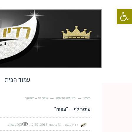
פתח סרגל נגישות
עמוד הבית
ראשי
—
סינגלים חדשים
—
עופר לוי – “ענווה”
עופר לוי – “ענווה”
רדיו מנטה
31 בינואר 2016
12:29
923 views