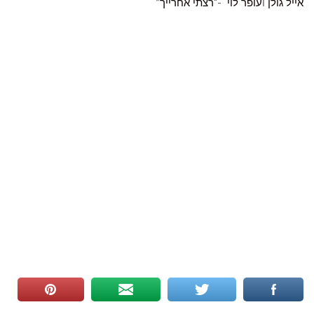
אייל גולן
ו
עופר לוי
-“
רצתי אחרייך
”