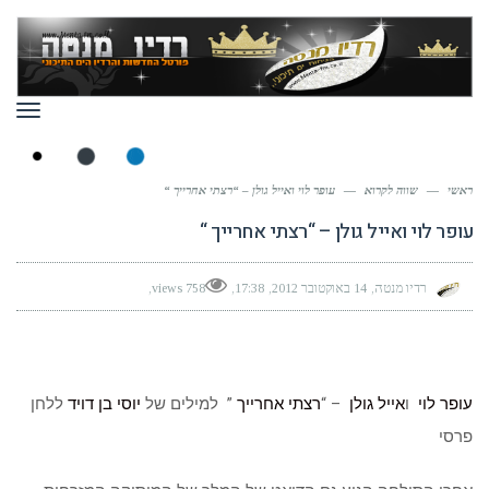
תפר
ראשי
—
שווה לקרוא
—
עופר לוי ואייל גולן – “רצתי אחרייך “
עופר לוי ואייל גולן – “רצתי אחרייך “
רדיו מנטה
14 באוקטובר 2012
17:38
758 views
עופר לוי
ו
אייל גולן
– “
רצתי אחרייך
” למילים של
יוסי בן דויד
ללחן
פרסי