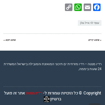
WhatsApp
Copy
Facebook
Email
Link
עופר לוי.אייל גולן
« פוסט קודם
פוסט הבא »
רדיו מנטה – רדיו מזרחית ים תיכוני המואזנת והמובילה בישראל המשדרת
24 שעות ביממה,
Copyright © כל הזכויות שמורות ל-
רדיו מנטה
אתר זה פועל
ברשיון