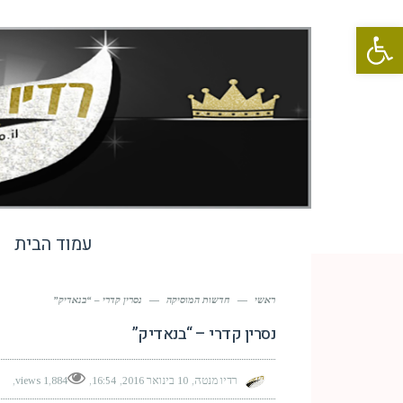
פתח סרגל נגישות
עמוד הבית
ראשי
—
חדשות המוסיקה
—
נסרין קדרי – “בנאדיק”
נסרין קדרי – “בנאדיק”
רדיו מנטה
10 בינואר 2016
16:54
1,884 views