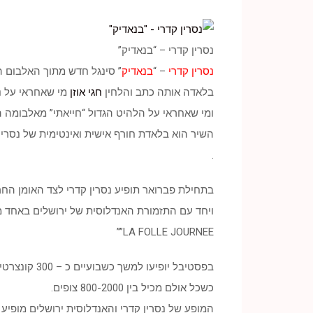
נסרין קדרי – “בנאדיק”
נסרין קדרי
– “
בנאדיק
” סינגל חדש מתוך האלבום ה
בלאדה אותה כתב והלחין
חגי אוזן
מי שאחראי על נ
ומי שאחראי על הלהיט הגדול “חייאתי” מאלבומה הר
השיר הוא בלאדת חורף אישית ואינטימית של נסרין 
.
בתחילת פברואר תופיע נסרין קדרי לצד האומן החרד
ויחד עם התזמורת האנדלוסית של ירושלים באחד 
LA FOLLE JOURNEE””
בפסטיבל יופיעו למשך כשבועיים כ – 300 קונצרטים ביום במתחם אחד
כשכל אולם מכיל בין 800-2000 צופים.
המופע של נסרין קדרי והאנדלוסית ירושלים מופי