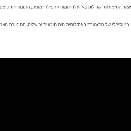
 שאר התזמורות הגדולות בארץ (התזמורת הפילהרמונית, התזמורת הסימפ