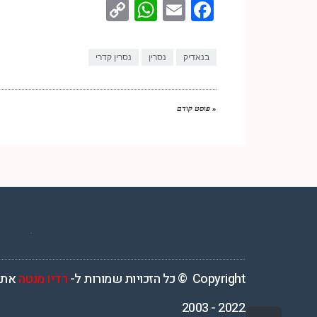
WhatsApp
Copy
Facebook
Email
Link
בנאדיק
נסרין
נסרין קדרי
« פוסט קודם
רדיו מנטה – רדיו מזרחית ים תיכוני המואזנת והמובילה בישראל המשדרת 4
Copyright © כל הזכויות שמורות ל-
רדיו מנטה
אתר
2022 - 2003