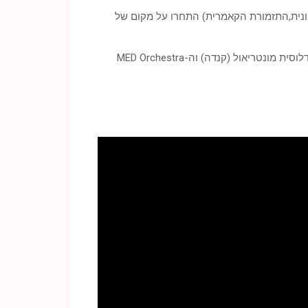
ונית,התזמורת הקאמרית) התחרו על מקום של
על הקונצרט ינצח תום כהן מנצחה הראשי ומנהלה המוסיקלי של התזמורת האנדלוסית הים תיכונית ירושלים, התזמורת האנדלוסית מונטריאול (קנדה) וה-MED Orchestra