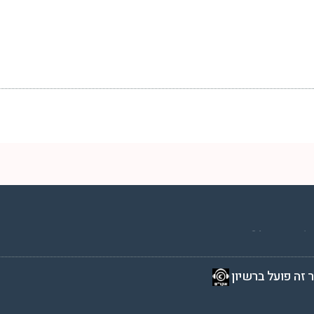
2 שעות ביממה,
 זה פועל ברשיון