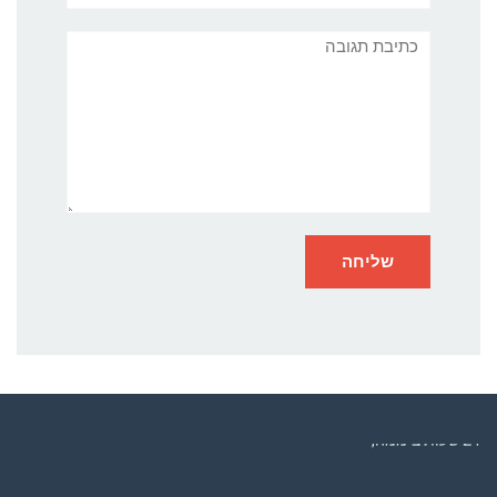
תגובה
רדיו מנטה – רדיו מזרחית ים תיכוני המואזנת והמובילה בישראל המשדרת
24 שעות ביממה,