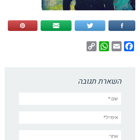
WhatsApp
Copy
Facebook
Email
Link
השארת תגובה
שם:*
אימייל*
אתר: