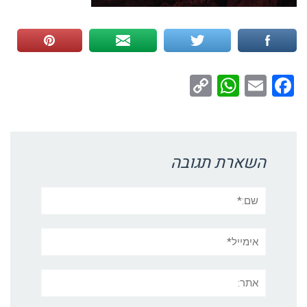
WhatsApp
Copy
Facebook
Email
Link
השארת תגובה
שם:*
אימייל*
אתר: