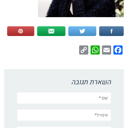
WhatsApp
Copy
Facebook
Email
Link
השארת תגובה
שם:*
אימייל*