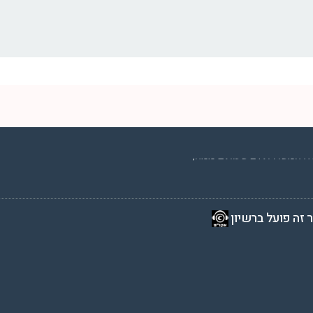
2 שעות ביממה,
 זה פועל ברשיון