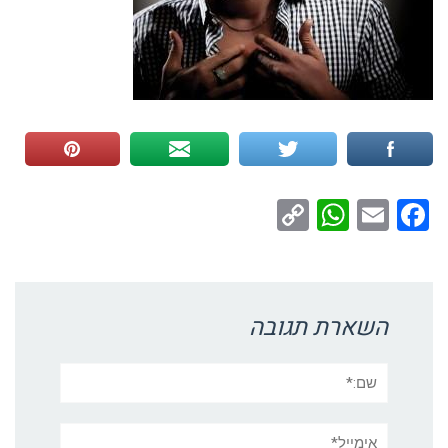
WhatsApp
Copy
Facebook
Email
Link
השארת תגובה
שם:*
אימייל*