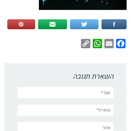
WhatsApp
Copy
Facebook
Email
Link
השארת תגובה
שם:*
אימייל*
אתר: