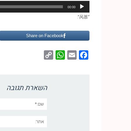
נגן
00:00
אודיו
“呙䕒”.
Share on Facebook
WhatsApp
Copy
Facebook
Email
Link
השארת תגובה
שם:*
אתר: