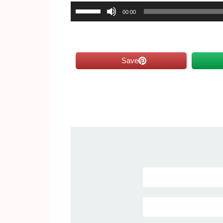
השתמש
00:00
במקש
למעלה/למטה
כדי
Save
להגביר
או
להנמיך
עוצמת
שמע.