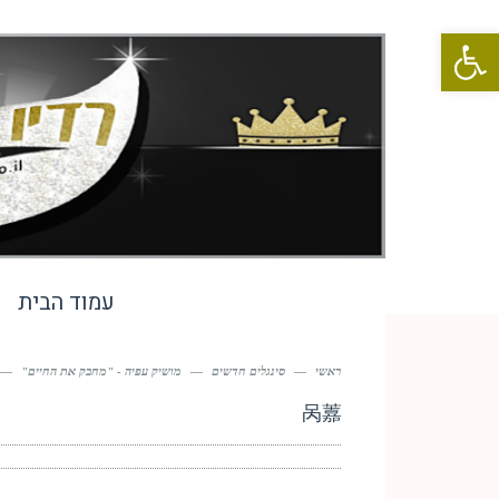
פתח סרגל נגישות
עמוד הבית
ראשי
—
סינגלים חדשים
—
מושיק עפיה - "מחבק את החיים"
—
呙䕒