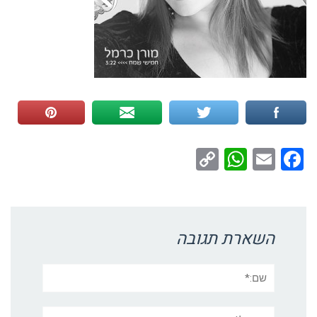
WhatsApp
Copy
Facebook
Email
Link
השארת תגובה
שם:*
אימייל*