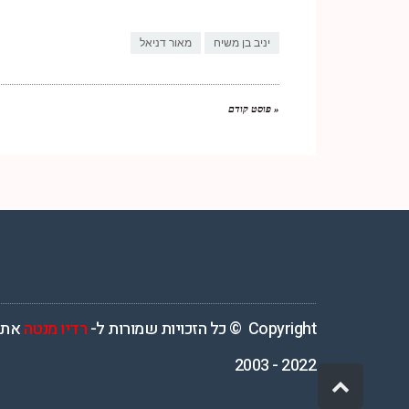
Link
יניב בן משיח
מאור דניאל
« פוסט קודם
רדיו מנטה – רדיו מזרחית ים תיכוני המואזנת והמובילה בישראל המשדרת 4
Copyright © כל הזכויות שמורות ל-
רדיו מנטה
אתר
2022 - 2003
גלילה
לראש