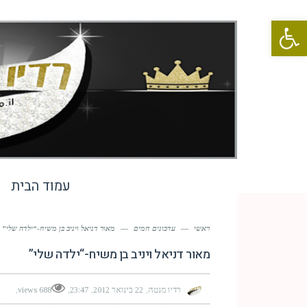
פתח סרגל נגישות
עמוד הבית
ראשי
—
עדכונים חמים
—
מאור דניאל ויניב בן משיח-“ילדה שלי”
מאור דניאל ויניב בן משיח-“ילדה שלי”
רדיו מנטה
22 בינואר 2012
23:47
688 views