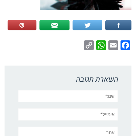
WhatsApp
Copy
Facebook
Email
Link
השארת תגובה
שם:*
אימייל*
אתר: